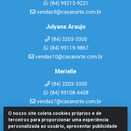
(84) 99215-9221
vendas9@casanorte.com.br
Julyana Araujo
(84) 3203-3300
(84) 99119-9867
vendas10@casanorte.com.br
Merielle
(84) 3203-3300
(84) 99108-4408
vendas7@casanorte.com.br
O nosso site coleta cookies próprios e de
Casa Norte LTDA - Av. Interventor Mário Câmara, 1815 -
terceiros para proporcionar uma experiência
Dix-Sept Rosado, Natal/RN - CEP 59054-600 - CNPJ
personalizada ao usuário, apresentar publicidade
08.713.513/0001-51