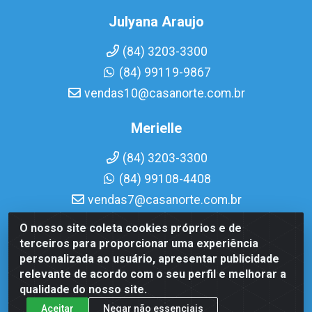
Julyana Araujo
(84) 3203-3300
(84) 99119-9867
vendas10@casanorte.com.br
Merielle
(84) 3203-3300
(84) 99108-4408
vendas7@casanorte.com.br
O nosso site coleta cookies próprios e de
Casa Norte LTDA - Av. Interventor Mário Câmara, 1815 -
terceiros para proporcionar uma experiência
Dix-Sept Rosado, Natal/RN - CEP 59054-600 - CNPJ
personalizada ao usuário, apresentar publicidade
08.713.513/0001-51
relevante de acordo com o seu perfil e melhorar a
qualidade do nosso site.
Aceitar
Negar não essenciais