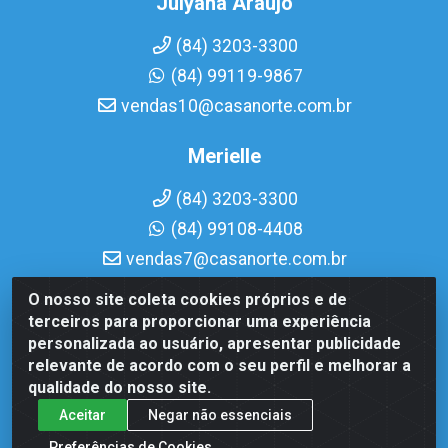
Julyana Araujo
(84) 3203-3300
(84) 99119-9867
vendas10@casanorte.com.br
Merielle
(84) 3203-3300
(84) 99108-4408
vendas7@casanorte.com.br
O nosso site coleta cookies próprios e de
Casa Norte LTDA - Av. Interventor Mário Câmara, 1815 -
terceiros para proporcionar uma experiência
Dix-Sept Rosado, Natal/RN - CEP 59054-600 - CNPJ
personalizada ao usuário, apresentar publicidade
08.713.513/0001-51
relevante de acordo com o seu perfil e melhorar a
qualidade do nosso site.
Aceitar
Negar não essenciais
Preferências de Cookies