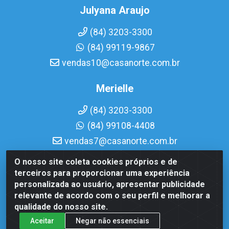
Julyana Araujo
(84) 3203-3300
(84) 99119-9867
vendas10@casanorte.com.br
Merielle
(84) 3203-3300
(84) 99108-4408
vendas7@casanorte.com.br
O nosso site coleta cookies próprios e de
Casa Norte LTDA - Av. Interventor Mário Câmara, 1815 - Dix-
terceiros para proporcionar uma experiência
Sept Rosado, Natal/RN - CEP 59054-600 - CNPJ
personalizada ao usuário, apresentar publicidade
08.713.513/0001-51
relevante de acordo com o seu perfil e melhorar a
qualidade do nosso site.
Aceitar
Negar não essenciais