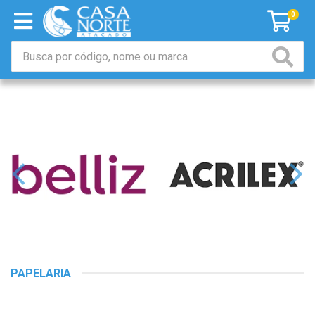
0
PAPELARIA