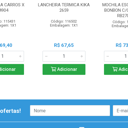
RA CARROS X
LANCHEIRA TERMICA KIKA
MOCHILA ES
4904
2659
BONBON C/
RB27
o: 115431
Código: 116502
Código: 
agem: 1X1
Embalagem: 1X1
Embalage
 69,40
R$ 67,65
R$ 73
icionar
Adicionar
Adic
ofertas!