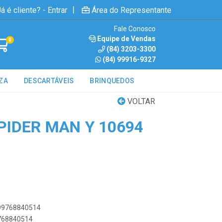
|
á é cliente? - Entrar
Área do Representante
Fale Conosco
Equipe de Vendas
0
(84) 3203-3300
(84) 99916-9327
ZA
DESCARTÁVEIS
BRINQUEDOS
VOLTAR
PIDER MAN Y 10694
899768840514
9768840514