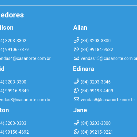
dedores
ilson
Allan
84) 3203-3302
(84) 3203-3300
84) 99106-7379
(84) 99184-9532
endas4@casanorte.com.br
vendas15@casanorte.com.b
id
Edinara
84) 3203-3300
(84) 3203-3346
84) 99916-9349
(84) 99193-4409
endas3@casanorte.com.br
vendas8@casanorte.com.br
rton
Jane
84) 3203-3303
(84) 3203-3300
84) 99156-4692
(84) 99215-9221