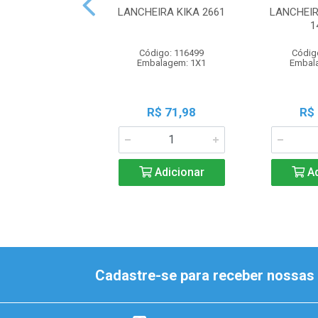
LANCHEIRA KIKA 2661
LANCHEI
1
Código: 116499
Códig
Embalagem: 1X1
Embal
R$ 71,98
R$
Adicionar
Ad
Cadastre-se para receber nossas 