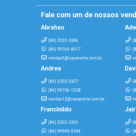
Fale com um de nossos ven
Abrahao
Ade
(84) 3203-3306
(
(84) 99164-4517
(
vendas5@casanorte.com.br
v
Andrea
Dav
(84) 3203-3307
(
(84) 99196-1528
(
vendas12@casanorte.com.br
v
Francinildo
Jai
(84) 3203-3305
(
(84) 99949-9394
(