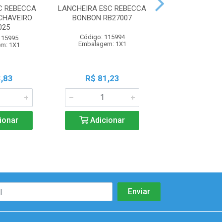
C REBECCA
LANCHEIRA ESC REBECCA
LANCHEIRA ESC
CHAVEIRO
BONBON RB27007
PINTADINH GP
025
Código: 115994
Código: 108
115995
Embalagem: 1X1
Embalagem:
m: 1X1
,83
R$ 81,23
R$ 53,1
ionar
Adicionar
Adicio