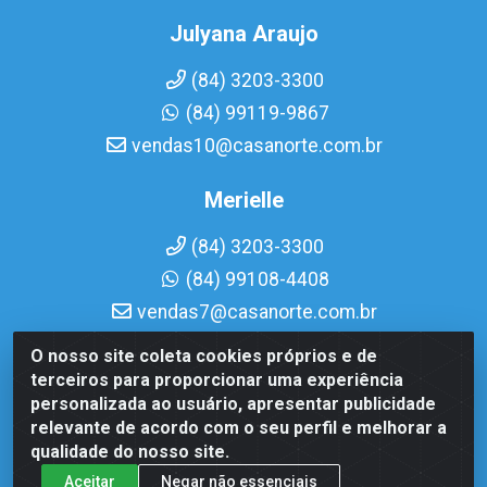
Julyana Araujo
(84) 3203-3300
(84) 99119-9867
vendas10@casanorte.com.br
Merielle
(84) 3203-3300
(84) 99108-4408
vendas7@casanorte.com.br
O nosso site coleta cookies próprios e de
Casa Norte LTDA - Av. Interventor Mário Câmara, 1815 -
terceiros para proporcionar uma experiência
Dix-Sept Rosado, Natal/RN - CEP 59054-600 - CNPJ
personalizada ao usuário, apresentar publicidade
08.713.513/0001-51
relevante de acordo com o seu perfil e melhorar a
qualidade do nosso site.
Aceitar
Negar não essenciais