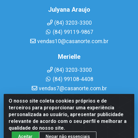
Julyana Araujo
(84) 3203-3300
(84) 99119-9867
vendas10@casanorte.com.br
Merielle
(84) 3203-3300
(84) 99108-4408
vendas7@casanorte.com.br
O nosso site coleta cookies próprios e de
Casa Norte LTDA - Av. Interventor Mário Câmara, 1815 -
terceiros para proporcionar uma experiência
Dix-Sept Rosado, Natal/RN - CEP 59054-600 - CNPJ
personalizada ao usuário, apresentar publicidade
08.713.513/0001-51
relevante de acordo com o seu perfil e melhorar a
qualidade do nosso site.
Aceitar
Negar não essenciais