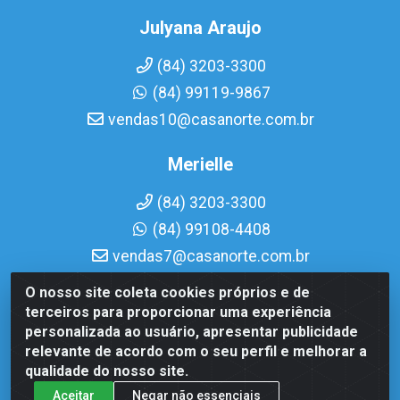
Julyana Araujo
(84) 3203-3300
(84) 99119-9867
vendas10@casanorte.com.br
Merielle
(84) 3203-3300
(84) 99108-4408
vendas7@casanorte.com.br
O nosso site coleta cookies próprios e de
Casa Norte LTDA - Av. Interventor Mário Câmara, 1815 -
terceiros para proporcionar uma experiência
Dix-Sept Rosado, Natal/RN - CEP 59054-600 - CNPJ
personalizada ao usuário, apresentar publicidade
08.713.513/0001-51
relevante de acordo com o seu perfil e melhorar a
qualidade do nosso site.
Aceitar
Negar não essenciais