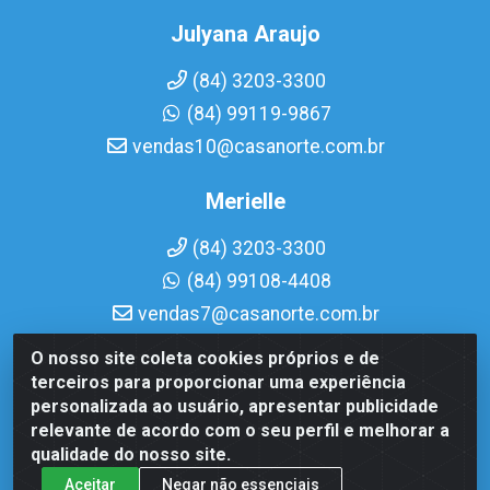
Julyana Araujo
(84) 3203-3300
(84) 99119-9867
vendas10@casanorte.com.br
Merielle
(84) 3203-3300
(84) 99108-4408
vendas7@casanorte.com.br
O nosso site coleta cookies próprios e de
Casa Norte LTDA - Av. Interventor Mário Câmara, 1815 -
terceiros para proporcionar uma experiência
Dix-Sept Rosado, Natal/RN - CEP 59054-600 - CNPJ
personalizada ao usuário, apresentar publicidade
08.713.513/0001-51
relevante de acordo com o seu perfil e melhorar a
qualidade do nosso site.
Aceitar
Negar não essenciais