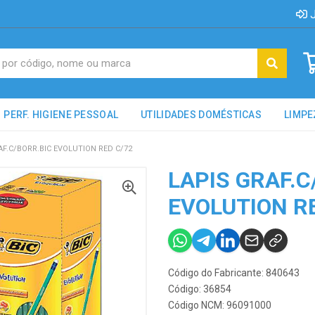
J
PERF. HIGIENE PESSOAL
UTILIDADES DOMÉSTICAS
LIMPE
AF.C/BORR.BIC EVOLUTION RED C/72
LAPIS GRAF.C
EVOLUTION R
Código do Fabricante: 840643
Código: 36854
Código NCM: 96091000