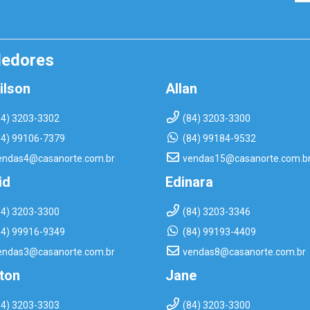
dedores
ilson
Allan
84) 3203-3302
(84) 3203-3300
84) 99106-7379
(84) 99184-9532
endas4@casanorte.com.br
vendas15@casanorte.com.b
id
Edinara
84) 3203-3300
(84) 3203-3346
84) 99916-9349
(84) 99193-4409
endas3@casanorte.com.br
vendas8@casanorte.com.br
rton
Jane
84) 3203-3303
(84) 3203-3300