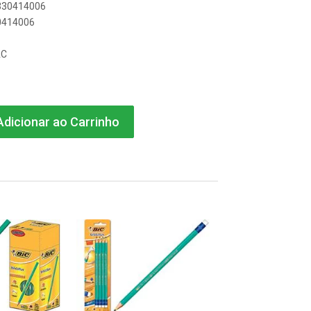
0330414006
30414006
AC
dicionar ao Carrinho