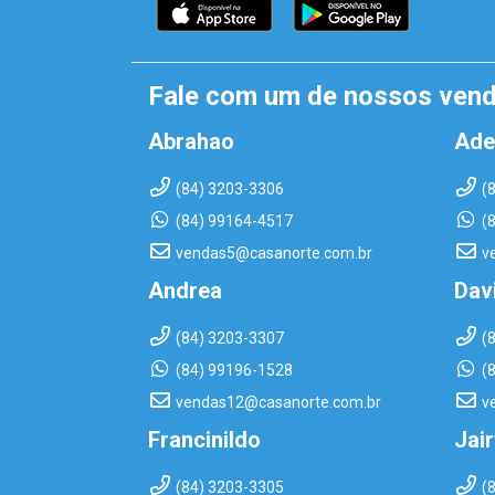
Fale com um de nossos ven
Abrahao
Ade
(84) 3203-3306
(
(84) 99164-4517
(
vendas5@casanorte.com.br
v
Andrea
Dav
(84) 3203-3307
(
(84) 99196-1528
(
vendas12@casanorte.com.br
v
Francinildo
Jai
(84) 3203-3305
(