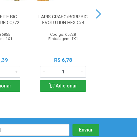
FITE BIC
LAPIS GRAF.C/BORR.BIC
LAPIS GRAFITE
RED C/72
EVOLUTION HEX C/4
C/4 205 
 36855
Código: 65728
Código: 35
m: 1X1
Embalagem: 1X1
Embalagem:
,39
R$ 6,78
R$ 5,8
ionar
Adicionar
Adicio