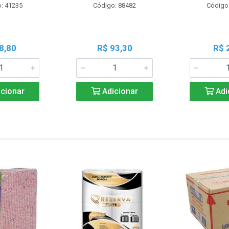
: 41235
Código: 88482
Código
8,80
R$ 93,30
R$ 
cionar
Adicionar
Adi