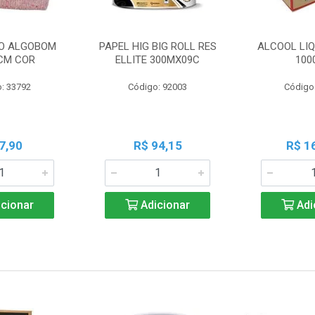
O ALGOBOM
PAPEL HIG BIG ROLL RES
ALCOOL LIQ
CM COR
ELLITE 300MX09C
100
: 33792
Código: 92003
Código
7,90
R$ 94,15
R$ 1
cionar
Adicionar
Adi