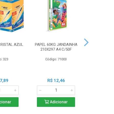
CRISTAL AZUL
PAPEL 60KG JANDAINHA
MASSA MOD
210X297 A4 C/50F
ACRILEX 
o: 323
Código: 71003
Código:
7,89
R$ 12,46
R$ 6
cionar
Adicionar
Adic