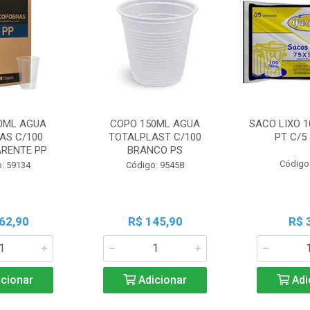
0ML AGUA
COPO 150ML AGUA
SACO LIXO 1
AS C/100
TOTALPLAST C/100
PT C/5
RENTE PP
BRANCO PS
Código
: 59134
Código: 95458
62,90
R$ 145,90
R$ 
cionar
Adicionar
Adi