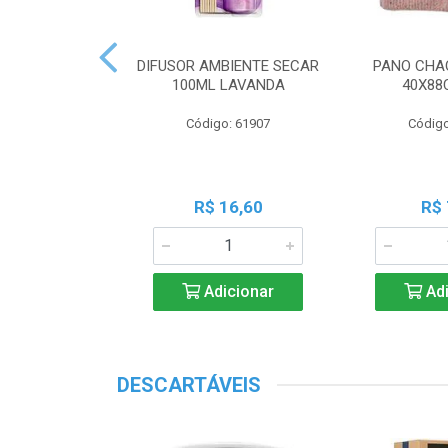
 PERF COALA
DIFUSOR AMBIENTE SECAR
PANO CHA
ML LAVANDA
100ML LAVANDA
40X88
o: 83539
Código: 61907
Código
18,45
R$ 16,60
R$ 
icionar
Adicionar
Adi
DESCARTÁVEIS