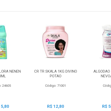
LORA NENEN
CR TR SKALA 1KG DIVINO
ALGODAO 
0ML
POTAO
NEVO
: 24605
Código: 71001
Códig
15,80
R$ 12,80
R$ 5