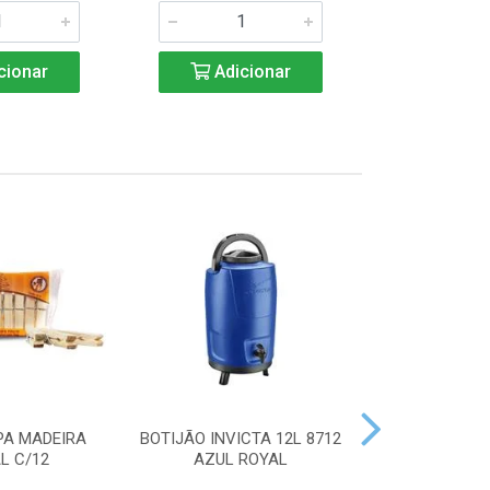
cionar
Adicionar
Adic
PA MADEIRA
BOTIJÃO INVICTA 12L 8712
ACENDEDOR
L C/12
AZUL ROYAL
HANDY 