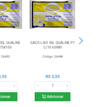
00L QUALINE
SACO LIXO 50L QUALINE PT
SACO LIXO 30
 75X105
C/10 63X80
C/10 
: 26450
Código: 26448
Código:
3,55
R$ 3,55
R$ 3
cionar
Adicionar
Adic