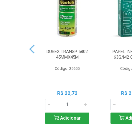
DUREX TRANSP 5802
PAPEL IN
45MMX45M
63G/M2 
Código: 25655
Código
R$ 22,72
R$ 2
Adicionar
Adi