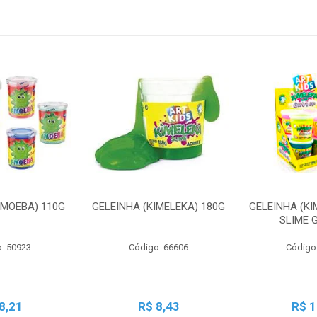
AMOEBA) 110G
GELEINHA (KIMELEKA) 180G
GELEINHA (KI
SLIME 
: 50923
Código: 66606
Código
8,21
R$ 8,43
R$ 1