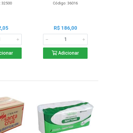
: 32500
Código: 36016
Código:
2,05
R$ 186,00
R$ 1
cionar
Adicionar
Adic