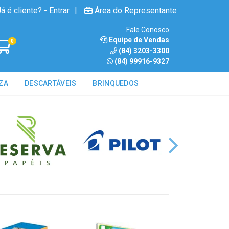
|
á é cliente? - Entrar
Área do Representante
Fale Conosco
Equipe de Vendas
0
(84) 3203-3300
(84) 99916-9327
ZA
DESCARTÁVEIS
BRINQUEDOS