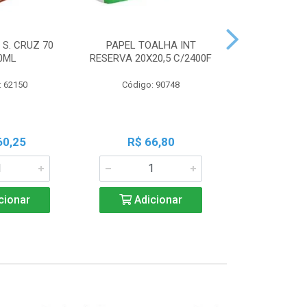
 S. CRUZ 70
PAPEL TOALHA INT
PILHA PAN A
0ML
RESERVA 20X20,5 C/2400F
PALIT C
: 62150
Código: 90748
Código:
60,25
R$ 66,80
R$ 7
cionar
Adicionar
Adic