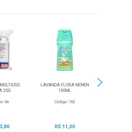
MULTIUSO
LAVANDA FLORA NENEN
SBT LIQ GRA
A 25G
100ML
250
o: 66
Código: 762
Código:
3,80
R$ 11,30
R$ 2