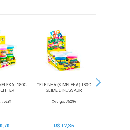
MELEKA) 180G
GELEINHA (KIMELEKA) 180G
GELEINHA (KI
GLITTER
SLIME DINOSSAUR
SLIME AN
: 75281
Código: 75286
Código:
0,70
R$ 12,35
R$ 1