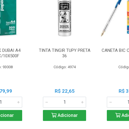
K DUBAI A4
TINTA TINGIR TUPY PRETA
CANETA BIC 
C/10X500F
36
: 93008
Código: 4974
Códig
79,99
R$ 22,65
R$ 3
cionar
Adicionar
Adi