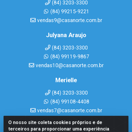
(84) 3203-3300
(84) 99215-9221
vendas9@casanorte.com.br
Julyana Araujo
(84) 3203-3300
(84) 99119-9867
vendas10@casanorte.com.br
Merielle
(84) 3203-3300
(84) 99108-4408
vendas7@casanorte.com.br
O nosso site coleta cookies próprios e de
Casa Norte LTDA - Av. Interventor Mário Câmara, 1815 -
terceiros para proporcionar uma experiência