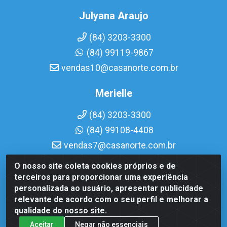
Julyana Araujo
(84) 3203-3300
(84) 99119-9867
vendas10@casanorte.com.br
Merielle
(84) 3203-3300
(84) 99108-4408
vendas7@casanorte.com.br
O nosso site coleta cookies próprios e de
Casa Norte LTDA - Av. Interventor Mário Câmara, 1815 -
terceiros para proporcionar uma experiência
Dix-Sept Rosado, Natal/RN - CEP 59054-600 - CNPJ
personalizada ao usuário, apresentar publicidade
08.713.513/0001-51
relevante de acordo com o seu perfil e melhorar a
qualidade do nosso site.
Aceitar
Negar não essenciais