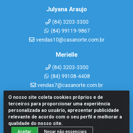
Julyana Araujo
(84) 3203-3300
(84) 99119-9867
vendas10@casanorte.com.br
Merielle
(84) 3203-3300
(84) 99108-4408
vendas7@casanorte.com.br
O nosso site coleta cookies próprios e de
Casa Norte LTDA - Av. Interventor Mário Câmara, 1815 -
terceiros para proporcionar uma experiência
Dix-Sept Rosado, Natal/RN - CEP 59054-600 - CNPJ
personalizada ao usuário, apresentar publicidade
08.713.513/0001-51
relevante de acordo com o seu perfil e melhorar a
qualidade do nosso site.
Aceitar
Negar não essenciais