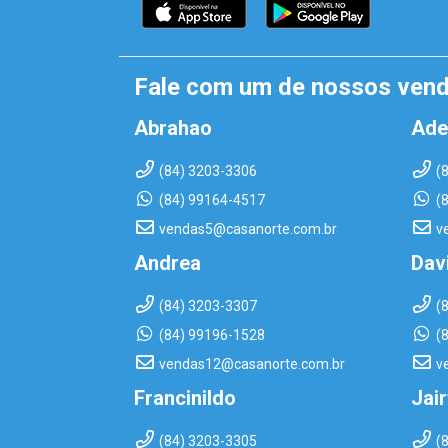
Fale com um de nossos ven
Abrahao
Ade
(84) 3203-3306
(
(84) 99164-4517
(
vendas5@casanorte.com.br
v
Andrea
Dav
(84) 3203-3307
(
(84) 99196-1528
(
vendas12@casanorte.com.br
v
Francinildo
Jai
(84) 3203-3305
(