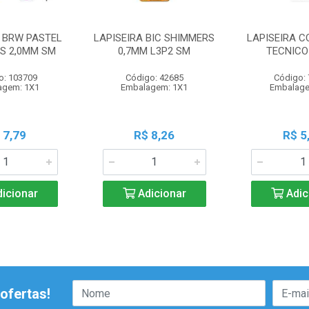
A BRW PASTEL
LAPISEIRA BIC SHIMMERS
LAPISEIRA 
S 2,0MM SM
0,7MM L3P2 SM
TECNICO 
o: 103709
Código: 42685
Código:
agem: 1X1
Embalagem: 1X1
Embalage
 7,79
R$ 8,26
R$ 5
icionar
Adicionar
Adic
ofertas!