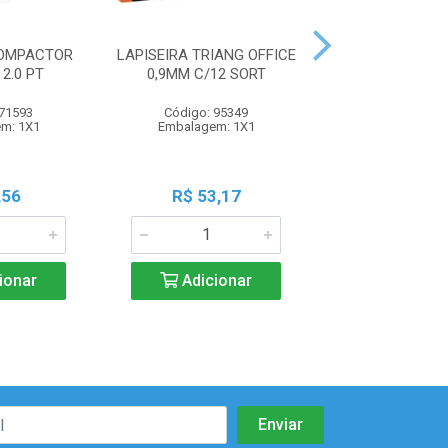
COMPACTOR
LAPISEIRA TRIANG OFFICE
LAPISEIRA BRW
2.0 PT
0,9MM C/12 SORT
RS C+MINAS 2
 71593
Código: 95349
Código: 103
m: 1X1
Embalagem: 1X1
Embalagem:
,56
R$ 53,17
R$ 8,0
ionar
Adicionar
Adicio