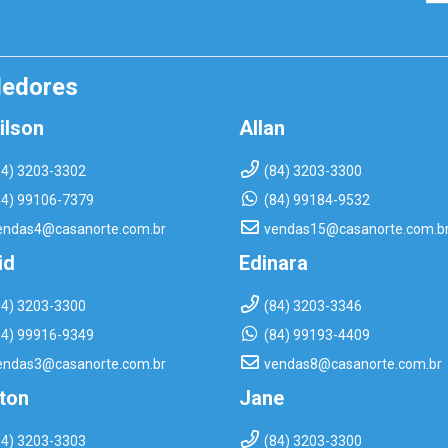
dedores
ilson
Allan
84) 3203-3302
(84) 3203-3300
84) 99106-7379
(84) 99184-9532
endas4@casanorte.com.br
vendas15@casanorte.com.b
id
Edinara
84) 3203-3300
(84) 3203-3346
84) 99916-9349
(84) 99193-4409
endas3@casanorte.com.br
vendas8@casanorte.com.br
rton
Jane
84) 3203-3303
(84) 3203-3300