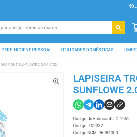
J
PERF. HIGIENE PESSOAL
UTILIDADES DOMÉSTICAS
LIMPE
TROCA PONT SUNFLOWE 2.0MM C/32
LAPISEIRA T
SUNFLOWE 2.
Código do Fabricante: G-1652
Código: 109032
Código NCM: 96084000