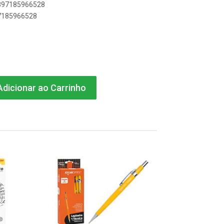
7897185966528
97185966528
dicionar ao Carrinho