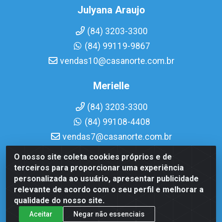
Julyana Araujo
(84) 3203-3300
(84) 99119-9867
vendas10@casanorte.com.br
Merielle
(84) 3203-3300
(84) 99108-4408
vendas7@casanorte.com.br
O nosso site coleta cookies próprios e de
Casa Norte LTDA - Av. Interventor Mário Câmara, 1815 - Dix-
terceiros para proporcionar uma experiência
Sept Rosado, Natal/RN - CEP 59054-600 - CNPJ
personalizada ao usuário, apresentar publicidade
08.713.513/0001-51
relevante de acordo com o seu perfil e melhorar a
qualidade do nosso site.
Aceitar
Negar não essenciais