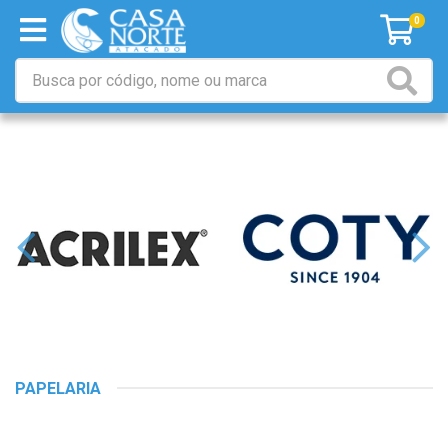
0
PAPELARIA