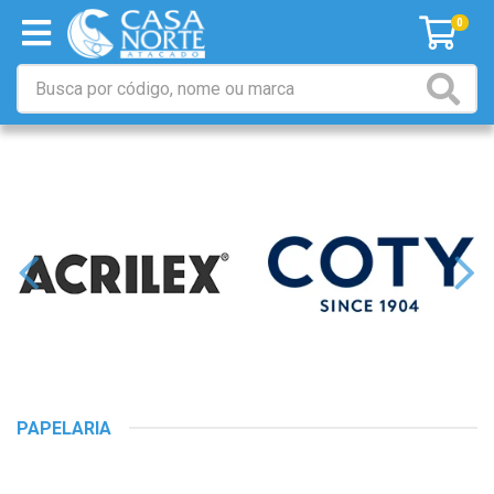
0
PAPELARIA