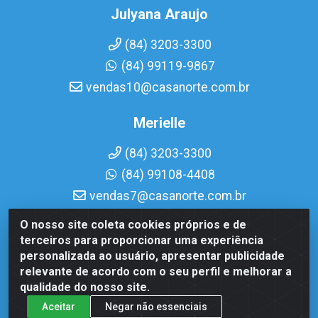
Julyana Araujo
(84) 3203-3300
(84) 99119-9867
vendas10@casanorte.com.br
Merielle
(84) 3203-3300
(84) 99108-4408
vendas7@casanorte.com.br
O nosso site coleta cookies próprios e de
Casa Norte LTDA - Av. Interventor Mário Câmara, 1815 - Dix-
terceiros para proporcionar uma experiência
Sept Rosado, Natal/RN - CEP 59054-600 - CNPJ
personalizada ao usuário, apresentar publicidade
08.713.513/0001-51
relevante de acordo com o seu perfil e melhorar a
qualidade do nosso site.
Aceitar
Negar não essenciais