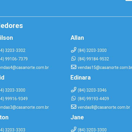
dedores
ilson
Allan
84) 3203-3302
(84) 3203-3300
84) 99106-7379
(84) 99184-9532
endas4@casanorte.com.br
vendas15@casanorte.com.b
id
Edinara
84) 3203-3300
(84) 3203-3346
84) 99916-9349
(84) 99193-4409
endas3@casanorte.com.br
vendas8@casanorte.com.br
rton
Jane
84) 3203-3303
(84) 3203-3300