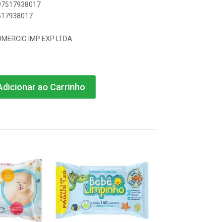
897517938017
7517938017
COMERCIO IMP EXP LTDA
dicionar ao Carrinho