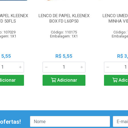
PAPEL KLEENEX
LENCO DE PAPEL KLEENEX
LENCO UMED
FD 50FLS
BOX FD L60P50
MINHA VI
o: 107029
Código: 110175
Código:
agem: 1X1
Embalagem: 1X1
Embalage
 5,55
R$ 5,55
R$ 3
icionar
Adicionar
Adic
ofertas!