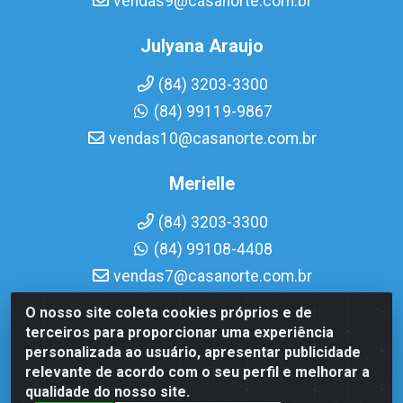
vendas9@casanorte.com.br
Julyana Araujo
(84) 3203-3300
(84) 99119-9867
vendas10@casanorte.com.br
Merielle
(84) 3203-3300
(84) 99108-4408
vendas7@casanorte.com.br
O nosso site coleta cookies próprios e de
Casa Norte LTDA - Av. Interventor Mário Câmara, 1815 -
terceiros para proporcionar uma experiência
Dix-Sept Rosado, Natal/RN - CEP 59054-600 - CNPJ
personalizada ao usuário, apresentar publicidade
08.713.513/0001-51
relevante de acordo com o seu perfil e melhorar a
qualidade do nosso site.