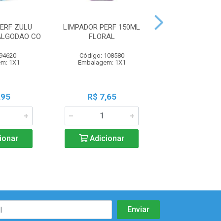
ERF ZULU
LIMPADOR PERF 150ML
DESINFETANT
ALGODAO CO
FLORAL
PERFUMES 500M
 94620
Código: 108580
Código: 111
m: 1X1
Embalagem: 1X1
Embalagem:
,95
R$ 7,65
R$ 7,5
ionar
Adicionar
Adicio