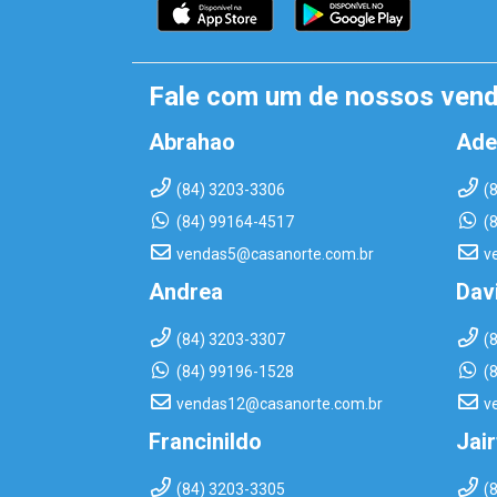
Fale com um de nossos ven
Abrahao
Ade
(84) 3203-3306
(
(84) 99164-4517
(
vendas5@casanorte.com.br
v
Andrea
Dav
(84) 3203-3307
(
(84) 99196-1528
(
vendas12@casanorte.com.br
v
Francinildo
Jai
(84) 3203-3305
(