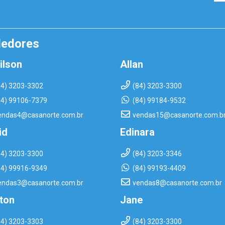
dedores
ilson
Allan
84) 3203-3302
(84) 3203-3300
84) 99106-7379
(84) 99184-9532
endas4@casanorte.com.br
vendas15@casanorte.com.b
id
Edinara
84) 3203-3300
(84) 3203-3346
84) 99916-9349
(84) 99193-4409
endas3@casanorte.com.br
vendas8@casanorte.com.br
rton
Jane
84) 3203-3303
(84) 3203-3300