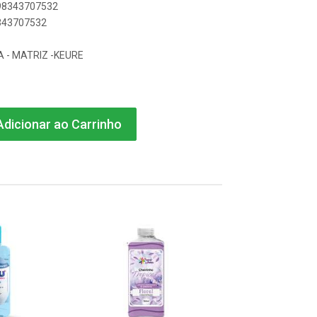
898343707532
8343707532
A - MATRIZ -KEURE
dicionar ao Carrinho