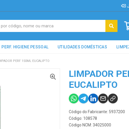
J
PERF. HIGIENE PESSOAL
UTILIDADES DOMÉSTICAS
LIMPE
MPADOR PERF 150ML EUCALIPTO
LIMPADOR PE
EUCALIPTO
Código do Fabricante: 5937200
Código: 108578
Código NCM: 34025000