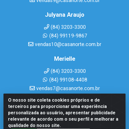
vendas9@casanorte.com.br
Julyana Araujo
(84) 3203-3300
(84) 99119-9867
vendas10@casanorte.com.br
Merielle
(84) 3203-3300
(84) 99108-4408
vendas7@casanorte.com.br
O nosso site coleta cookies próprios e de
Casa Norte LTDA - Av. Interventor Mário Câmara, 1815 -
terceiros para proporcionar uma experiência
Dix-Sept Rosado, Natal/RN - CEP 59054-600 - CNPJ
personalizada ao usuário, apresentar publicidade
08.713.513/0001-51
relevante de acordo com o seu perfil e melhorar a
qualidade do nosso site.