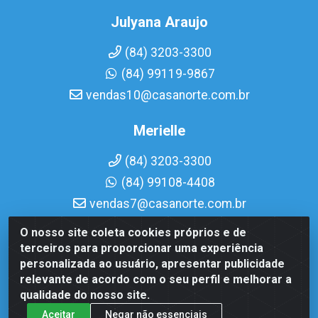
Julyana Araujo
(84) 3203-3300
(84) 99119-9867
vendas10@casanorte.com.br
Merielle
(84) 3203-3300
(84) 99108-4408
vendas7@casanorte.com.br
O nosso site coleta cookies próprios e de
Casa Norte LTDA - Av. Interventor Mário Câmara, 1815 -
terceiros para proporcionar uma experiência
Dix-Sept Rosado, Natal/RN - CEP 59054-600 - CNPJ
personalizada ao usuário, apresentar publicidade
08.713.513/0001-51
relevante de acordo com o seu perfil e melhorar a
qualidade do nosso site.
Aceitar
Negar não essenciais