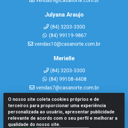
vendas9@casanorte.com.br
Julyana Araujo
(84) 3203-3300
(84) 99119-9867
vendas10@casanorte.com.br
Merielle
(84) 3203-3300
(84) 99108-4408
vendas7@casanorte.com.br
O nosso site coleta cookies próprios e de
Casa Norte LTDA - Av. Interventor Mário Câmara, 1815 -
terceiros para proporcionar uma experiência
Dix-Sept Rosado, Natal/RN - CEP 59054-600 - CNPJ
personalizada ao usuário, apresentar publicidade
08.713.513/0001-51
relevante de acordo com o seu perfil e melhorar a
qualidade do nosso site.