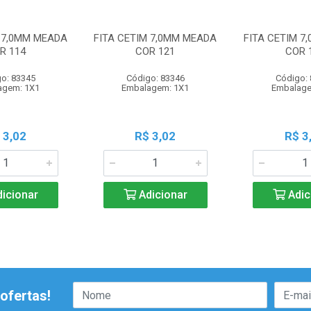
M 7,0MM MEADA
FITA CETIM 7,0MM MEADA
FITA CETIM 7
R 114
COR 121
COR 
o: 83345
Código: 83346
Código:
agem: 1X1
Embalagem: 1X1
Embalage
 3,02
R$ 3,02
R$ 3
icionar
Adicionar
Adic
ofertas!