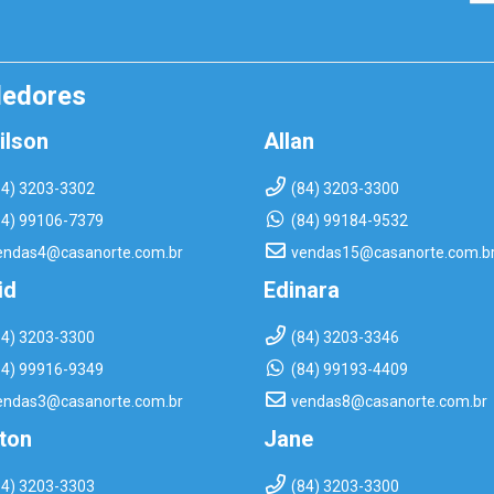
dedores
ilson
Allan
84) 3203-3302
(84) 3203-3300
84) 99106-7379
(84) 99184-9532
endas4@casanorte.com.br
vendas15@casanorte.com.b
id
Edinara
84) 3203-3300
(84) 3203-3346
84) 99916-9349
(84) 99193-4409
endas3@casanorte.com.br
vendas8@casanorte.com.br
rton
Jane
84) 3203-3303
(84) 3203-3300