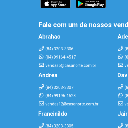
Fale com um de nossos ven
Abrahao
Ade
(84) 3203-3306
(
(84) 99164-4517
(
vendas5@casanorte.com.br
v
Andrea
Dav
(84) 3203-3307
(
(84) 99196-1528
(
vendas12@casanorte.com.br
v
Francinildo
Jai
(84) 3203-3305
(