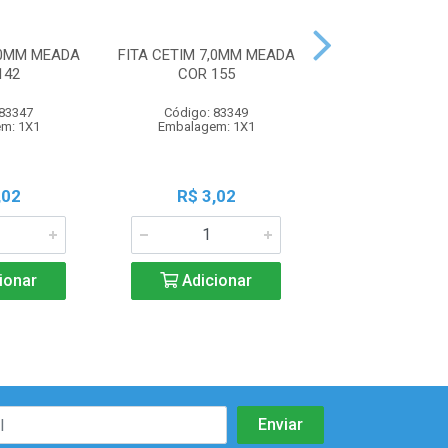
,0MM MEADA
FITA CETIM 7,0MM MEADA
FITA CETIM 7,0
142
COR 155
COR 15
 83347
Código: 83349
Código: 83
m: 1X1
Embalagem: 1X1
Embalagem:
,02
R$ 3,02
R$ 3,0
ionar
Adicionar
Adicio