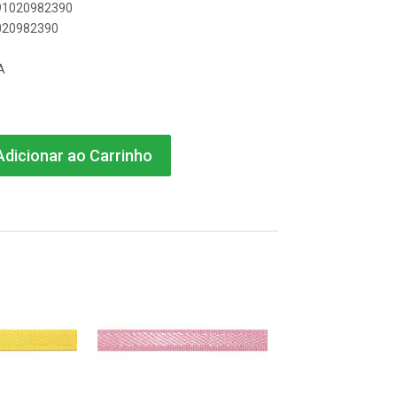
891020982390
1020982390
A
dicionar ao Carrinho