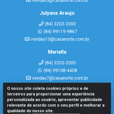
vendas9@casanorte.com.br
Julyana Araujo
(84) 3203-3300
(84) 99119-9867
vendas10@casanorte.com.br
Merielle
(84) 3203-3300
(84) 99108-4408
vendas7@casanorte.com.br
O nosso site coleta cookies próprios e de
Casa Norte LTDA - Av. Interventor Mário Câmara, 1815 -
terceiros para proporcionar uma experiência
Dix-Sept Rosado, Natal/RN - CEP 59054-600 - CNPJ
personalizada ao usuário, apresentar publicidade
08.713.513/0001-51
relevante de acordo com o seu perfil e melhorar a
qualidade do nosso site.