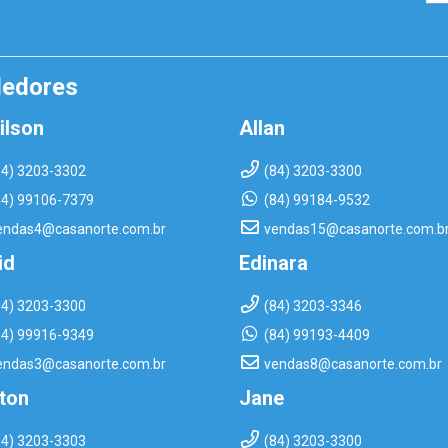
dedores
ilson
Allan
84) 3203-3302
(84) 3203-3300
84) 99106-7379
(84) 99184-9532
endas4@casanorte.com.br
vendas15@casanorte.com.b
id
Edinara
84) 3203-3300
(84) 3203-3346
84) 99916-9349
(84) 99193-4409
endas3@casanorte.com.br
vendas8@casanorte.com.br
rton
Jane
84) 3203-3303
(84) 3203-3300