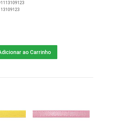
891113109123
1113109123
dicionar ao Carrinho