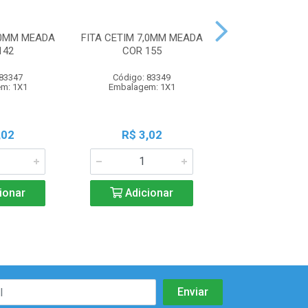
,0MM MEADA
FITA CETIM 7,0MM MEADA
FITA CETIM 7,0
142
COR 155
COR 15
 83347
Código: 83349
Código: 83
m: 1X1
Embalagem: 1X1
Embalagem:
,02
R$ 3,02
R$ 3,0
ionar
Adicionar
Adicio