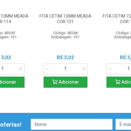
M 7,0MM MEADA
FITA CETIM 7,0MM MEADA
FITA CETIM 7
R 114
COR 121
COR 
o: 83345
Código: 83346
Código:
agem: 1X1
Embalagem: 1X1
Embalage
 3,02
R$ 3,02
R$ 3
icionar
Adicionar
Adic
ofertas!