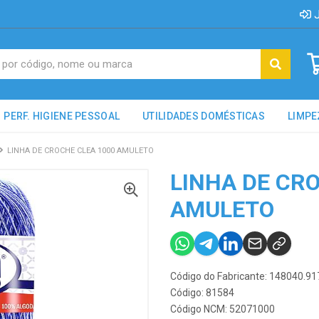
J
PERF. HIGIENE PESSOAL
UTILIDADES DOMÉSTICAS
LIMPE
LINHA DE CROCHE CLEA 1000 AMULETO
LINHA DE CR
AMULETO
Código do Fabricante: 148040.91
Código: 81584
Código NCM: 52071000