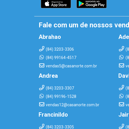
Fale com um de nossos ven
Abrahao
Ade
(84) 3203-3306
(
(84) 99164-4517
(
vendas5@casanorte.com.br
v
Andrea
Dav
(84) 3203-3307
(
(84) 99196-1528
(
vendas12@casanorte.com.br
v
Francinildo
Jai
(84) 3203-3305
(