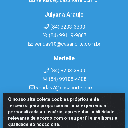
vendas9@casanorte.com.br
Julyana Araujo
(84) 3203-3300
(84) 99119-9867
vendas10@casanorte.com.br
Merielle
(84) 3203-3300
(84) 99108-4408
vendas7@casanorte.com.br
O nosso site coleta cookies próprios e de
Casa Norte LTDA - Av. Interventor Mário Câmara, 1815 -
terceiros para proporcionar uma experiência
Dix-Sept Rosado, Natal/RN - CEP 59054-600 - CNPJ
personalizada ao usuário, apresentar publicidade
08.713.513/0001-51
relevante de acordo com o seu perfil e melhorar a
qualidade do nosso site.