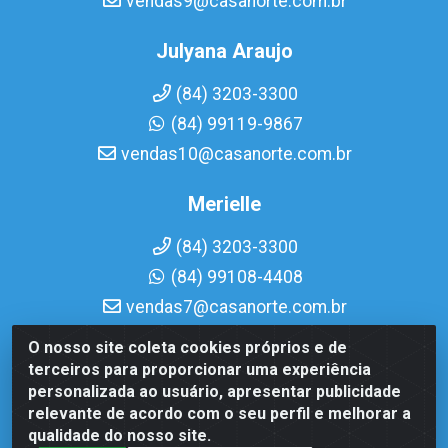
vendas9@casanorte.com.br
Julyana Araujo
(84) 3203-3300
(84) 99119-9867
vendas10@casanorte.com.br
Merielle
(84) 3203-3300
(84) 99108-4408
vendas7@casanorte.com.br
O nosso site coleta cookies próprios e de
Casa Norte LTDA - Av. Interventor Mário Câmara, 1815 -
terceiros para proporcionar uma experiência
Dix-Sept Rosado, Natal/RN - CEP 59054-600 - CNPJ
personalizada ao usuário, apresentar publicidade
08.713.513/0001-51
relevante de acordo com o seu perfil e melhorar a
qualidade do nosso site.