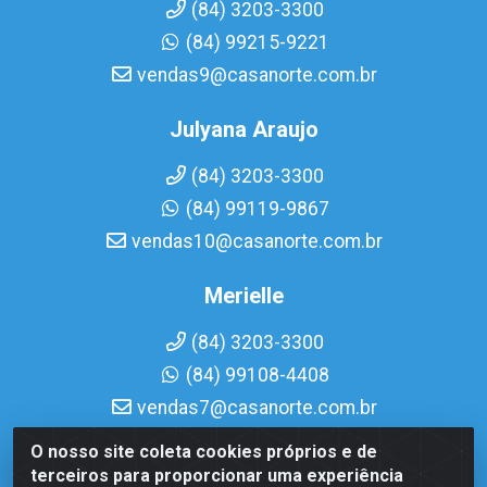
(84) 3203-3300
(84) 99215-9221
vendas9@casanorte.com.br
Julyana Araujo
(84) 3203-3300
(84) 99119-9867
vendas10@casanorte.com.br
Merielle
(84) 3203-3300
(84) 99108-4408
vendas7@casanorte.com.br
O nosso site coleta cookies próprios e de
Casa Norte LTDA - Av. Interventor Mário Câmara, 1815 -
terceiros para proporcionar uma experiência