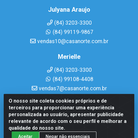
Julyana Araujo
(84) 3203-3300
(84) 99119-9867
vendas10@casanorte.com.br
Merielle
(84) 3203-3300
(84) 99108-4408
vendas7@casanorte.com.br
O nosso site coleta cookies próprios e de
Casa Norte LTDA - Av. Interventor Mário Câmara, 1815 -
terceiros para proporcionar uma experiência
Dix-Sept Rosado, Natal/RN - CEP 59054-600 - CNPJ
personalizada ao usuário, apresentar publicidade
08.713.513/0001-51
relevante de acordo com o seu perfil e melhorar a
qualidade do nosso site.
Aceitar
Negar não essenciais