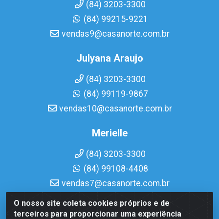
(84) 3203-3300
(84) 99215-9221
vendas9@casanorte.com.br
Julyana Araujo
(84) 3203-3300
(84) 99119-9867
vendas10@casanorte.com.br
Merielle
(84) 3203-3300
(84) 99108-4408
vendas7@casanorte.com.br
O nosso site coleta cookies próprios e de
Casa Norte LTDA - Av. Interventor Mário Câmara, 1815 -
terceiros para proporcionar uma experiência