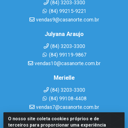
(84) 3203-3300
(84) 99215-9221
vendas9@casanorte.com.br
Julyana Araujo
(84) 3203-3300
(84) 99119-9867
vendas10@casanorte.com.br
Merielle
(84) 3203-3300
(84) 99108-4408
vendas7@casanorte.com.br
O nosso site coleta cookies próprios e de
Casa Norte LTDA - Av. Interventor Mário Câmara, 1815 -
terceiros para proporcionar uma experiência