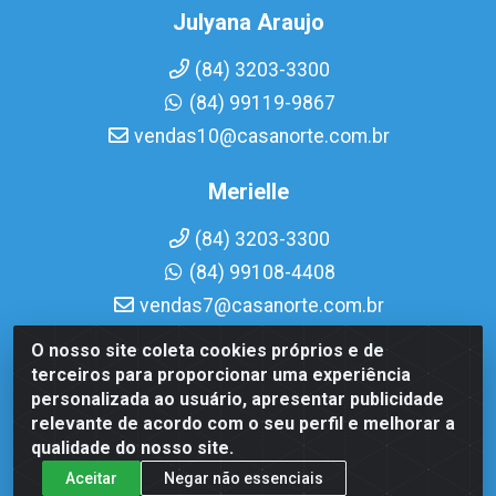
Julyana Araujo
(84) 3203-3300
(84) 99119-9867
vendas10@casanorte.com.br
Merielle
(84) 3203-3300
(84) 99108-4408
vendas7@casanorte.com.br
O nosso site coleta cookies próprios e de
Casa Norte LTDA - Av. Interventor Mário Câmara, 1815 - Dix-
terceiros para proporcionar uma experiência
Sept Rosado, Natal/RN - CEP 59054-600 - CNPJ
personalizada ao usuário, apresentar publicidade
08.713.513/0001-51
relevante de acordo com o seu perfil e melhorar a
qualidade do nosso site.
Aceitar
Negar não essenciais