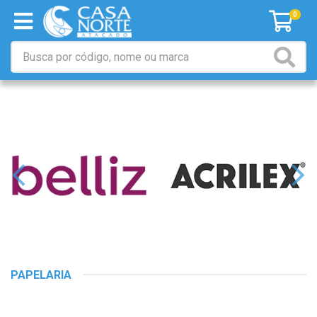
0
PAPELARIA