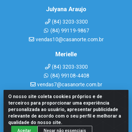
Julyana Araujo
(84) 3203-3300
(84) 99119-9867
vendas10@casanorte.com.br
Merielle
(84) 3203-3300
(84) 99108-4408
vendas7@casanorte.com.br
O nosso site coleta cookies próprios e de
Casa Norte LTDA - Av. Interventor Mário Câmara, 1815 -
terceiros para proporcionar uma experiência
Dix-Sept Rosado, Natal/RN - CEP 59054-600 - CNPJ
personalizada ao usuário, apresentar publicidade
08.713.513/0001-51
relevante de acordo com o seu perfil e melhorar a
qualidade do nosso site.
Aceitar
Negar não essenciais