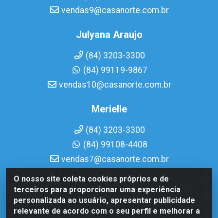
vendas9@casanorte.com.br
Julyana Araujo
(84) 3203-3300
(84) 99119-9867
vendas10@casanorte.com.br
Merielle
(84) 3203-3300
(84) 99108-4408
vendas7@casanorte.com.br
O nosso site coleta cookies próprios e de
Casa Norte LTDA - Av. Interventor Mário Câmara, 1815 -
terceiros para proporcionar uma experiência
Dix-Sept Rosado, Natal/RN - CEP 59054-600 - CNPJ
personalizada ao usuário, apresentar publicidade
08.713.513/0001-51
relevante de acordo com o seu perfil e melhorar a