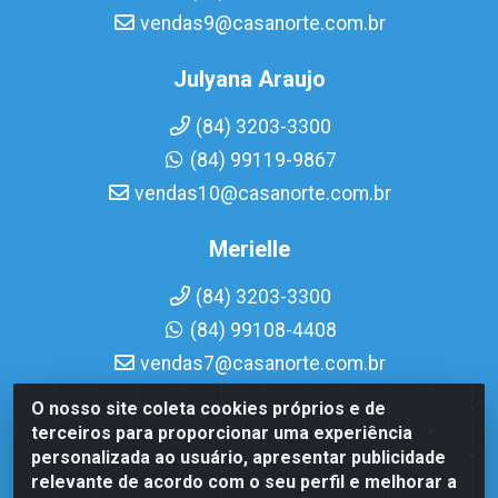
vendas9@casanorte.com.br
Julyana Araujo
(84) 3203-3300
(84) 99119-9867
vendas10@casanorte.com.br
Merielle
(84) 3203-3300
(84) 99108-4408
vendas7@casanorte.com.br
O nosso site coleta cookies próprios e de
Casa Norte LTDA - Av. Interventor Mário Câmara, 1815 -
terceiros para proporcionar uma experiência
Dix-Sept Rosado, Natal/RN - CEP 59054-600 - CNPJ
personalizada ao usuário, apresentar publicidade
08.713.513/0001-51
relevante de acordo com o seu perfil e melhorar a