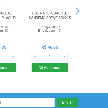
C/PEDAL
LIXEIRA C/PEDAL 15L
LIXEIRA C/PED
 PLASUTIL
SANREMO CREME SR2215
REDON SANRE
 62378
Código: 98677
Código: 29
m: 1X1
Embalagem: 1X1
Embalagem:
,85
R$ 46,65
R$ 33,1
ionar
Adicionar
Adicio