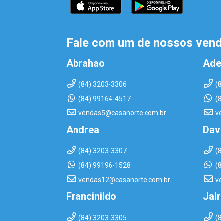
Fale com um de nossos ven
Abrahao
Ade
(84) 3203-3306
(
(84) 99164-4517
(
vendas5@casanorte.com.br
v
Andrea
Dav
(84) 3203-3307
(
(84) 99196-1528
(
vendas12@casanorte.com.br
v
Francinildo
Jai
(84) 3203-3305
(