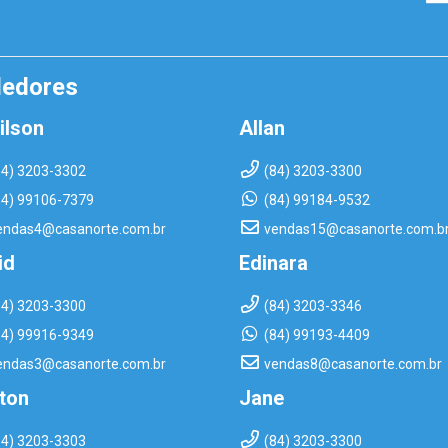
dedores
ilson
Allan
84) 3203-3302
(84) 3203-3300
84) 99106-7379
(84) 99184-9532
endas4@casanorte.com.br
vendas15@casanorte.com.b
id
Edinara
84) 3203-3300
(84) 3203-3346
84) 99916-9349
(84) 99193-4409
endas3@casanorte.com.br
vendas8@casanorte.com.br
rton
Jane
84) 3203-3303
(84) 3203-3300