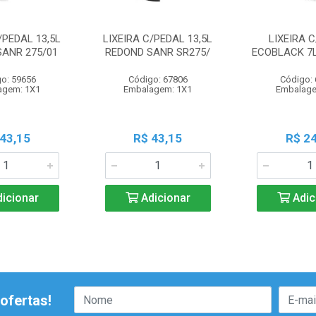
/PEDAL 13,5L
LIXEIRA C/PEDAL 13,5L
LIXEIRA 
SANR 275/01
REDOND SANR SR275/
ECOBLACK 7L
o: 59656
Código: 67806
Código:
agem: 1X1
Embalagem: 1X1
Embalage
 43,15
R$ 43,15
R$ 24
icionar
Adicionar
Adic
ofertas!