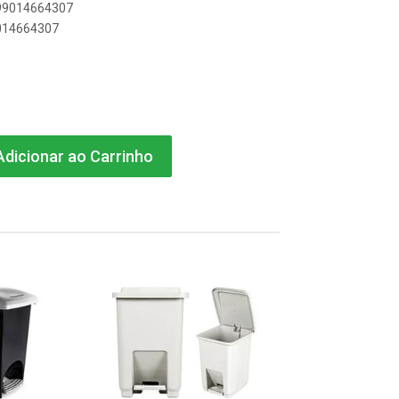
899014664307
9014664307
dicionar ao Carrinho