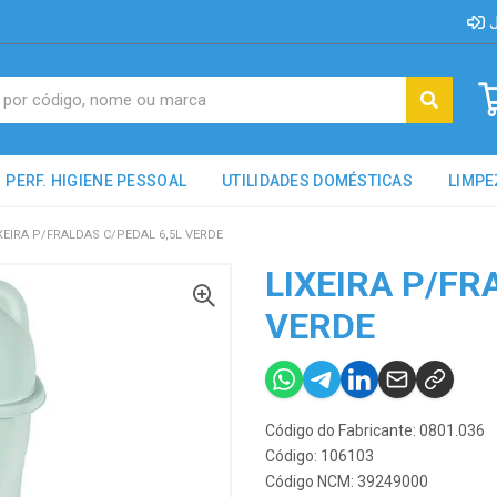
J
PERF. HIGIENE PESSOAL
UTILIDADES DOMÉSTICAS
LIMPE
XEIRA P/FRALDAS C/PEDAL 6,5L VERDE
LIXEIRA P/FR
VERDE
Código do Fabricante: 0801.036
Código: 106103
Código NCM: 39249000