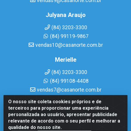
vendas9@casanorte.com.br
Julyana Araujo
(84) 3203-3300
(84) 99119-9867
vendas10@casanorte.com.br
Merielle
(84) 3203-3300
(84) 99108-4408
vendas7@casanorte.com.br
O nosso site coleta cookies próprios e de
Casa Norte LTDA - Av. Interventor Mário Câmara, 1815 -
terceiros para proporcionar uma experiência
Dix-Sept Rosado, Natal/RN - CEP 59054-600 - CNPJ
personalizada ao usuário, apresentar publicidade
08.713.513/0001-51
relevante de acordo com o seu perfil e melhorar a
qualidade do nosso site.