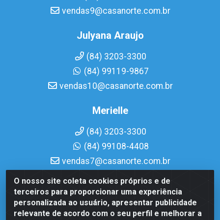
vendas9@casanorte.com.br
Julyana Araujo
(84) 3203-3300
(84) 99119-9867
vendas10@casanorte.com.br
Merielle
(84) 3203-3300
(84) 99108-4408
vendas7@casanorte.com.br
O nosso site coleta cookies próprios e de
Casa Norte LTDA - Av. Interventor Mário Câmara, 1815 -
terceiros para proporcionar uma experiência
Dix-Sept Rosado, Natal/RN - CEP 59054-600 - CNPJ
personalizada ao usuário, apresentar publicidade
08.713.513/0001-51
relevante de acordo com o seu perfil e melhorar a