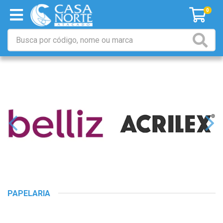
0
PAPELARIA