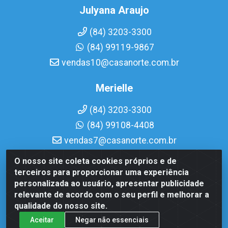
Julyana Araujo
(84) 3203-3300
(84) 99119-9867
vendas10@casanorte.com.br
Merielle
(84) 3203-3300
(84) 99108-4408
vendas7@casanorte.com.br
O nosso site coleta cookies próprios e de
Casa Norte LTDA - Av. Interventor Mário Câmara, 1815 - Dix-
terceiros para proporcionar uma experiência
Sept Rosado, Natal/RN - CEP 59054-600 - CNPJ
personalizada ao usuário, apresentar publicidade
08.713.513/0001-51
relevante de acordo com o seu perfil e melhorar a
qualidade do nosso site.
Aceitar
Negar não essenciais