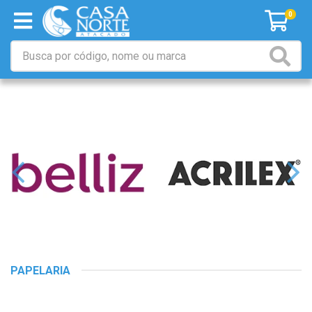
0
PAPELARIA