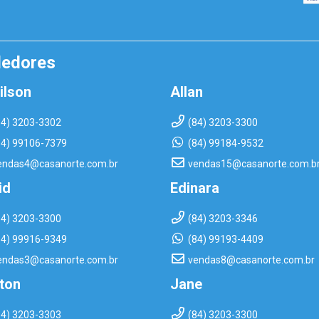
dedores
ilson
Allan
84) 3203-3302
(84) 3203-3300
84) 99106-7379
(84) 99184-9532
endas4@casanorte.com.br
vendas15@casanorte.com.b
id
Edinara
84) 3203-3300
(84) 3203-3346
84) 99916-9349
(84) 99193-4409
endas3@casanorte.com.br
vendas8@casanorte.com.br
rton
Jane
84) 3203-3303
(84) 3203-3300