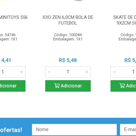
MINITOYS 556
IOIO ZEN 6,0CM BOLA DE
SKATE DE 
FUTEBOL
9X2CM S
o: 54746
Código: 100284
Código:
agem: 1X1
Embalagem: 1X1
Embalage
 4,41
R$ 5,48
R$ 5
icionar
Adicionar
Adic
ofertas!