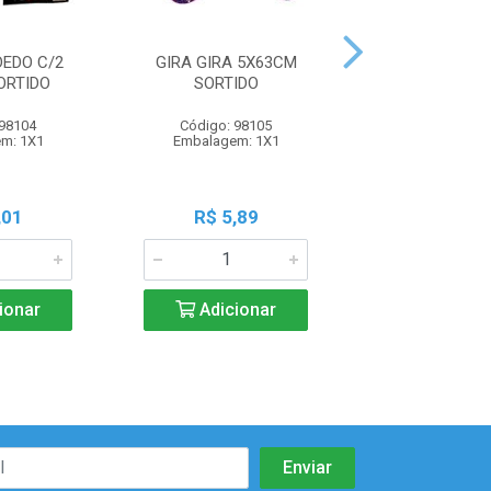
DEDO C/2
GIRA GIRA 5X63CM
MINI FUSCA
ORTIDO
SORTIDO
SORTIDO
 98104
Código: 98105
Código: 98
m: 1X1
Embalagem: 1X1
Embalagem:
,01
R$ 5,89
R$ 6,1
ionar
Adicionar
Adicio