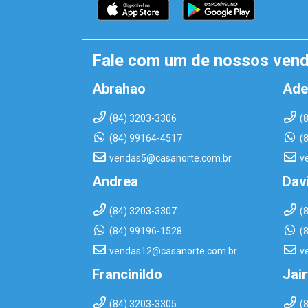
Fale com um de nossos ven
Abrahao
Ade
(84) 3203-3306
(
(84) 99164-4517
(
vendas5@casanorte.com.br
v
Andrea
Dav
(84) 3203-3307
(
(84) 99196-1528
(
vendas12@casanorte.com.br
v
Francinildo
Jai
(84) 3203-3305
(