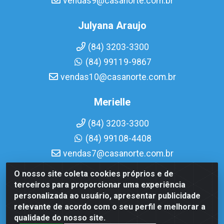
vendas9@casanorte.com.br
Julyana Araujo
(84) 3203-3300
(84) 99119-9867
vendas10@casanorte.com.br
Merielle
(84) 3203-3300
(84) 99108-4408
vendas7@casanorte.com.br
O nosso site coleta cookies próprios e de
Casa Norte LTDA - Av. Interventor Mário Câmara, 1815 -
terceiros para proporcionar uma experiência
Dix-Sept Rosado, Natal/RN - CEP 59054-600 - CNPJ
personalizada ao usuário, apresentar publicidade
08.713.513/0001-51
relevante de acordo com o seu perfil e melhorar a
qualidade do nosso site.