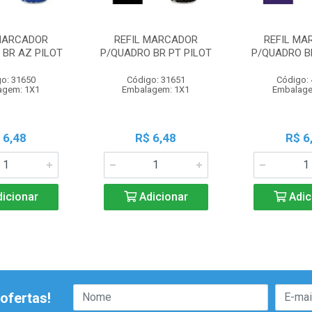
 MARCADOR
REFIL MARCADOR
REFIL MA
 BR AZ PILOT
P/QUADRO BR PT PILOT
P/QUADRO BR
o: 31650
Código: 31651
Código:
agem: 1X1
Embalagem: 1X1
Embalage
 6,48
R$ 6,48
R$ 6
icionar
Adicionar
Adic
ofertas!