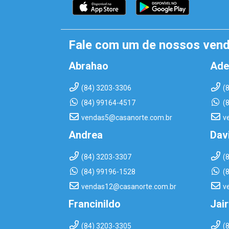
Fale com um de nossos ven
Abrahao
Ade
(84) 3203-3306
(
(84) 99164-4517
(
vendas5@casanorte.com.br
v
Andrea
Dav
(84) 3203-3307
(
(84) 99196-1528
(
vendas12@casanorte.com.br
v
Francinildo
Jai
(84) 3203-3305
(