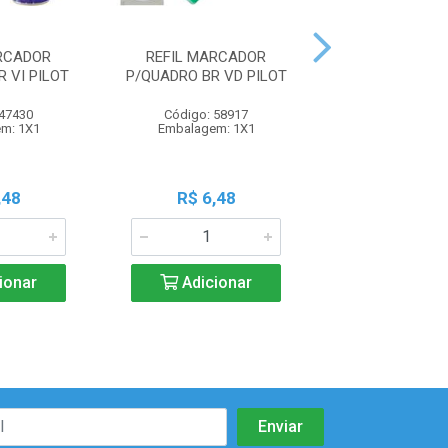
RCADOR
REFIL MARCADOR
REFIL MARC
 VI PILOT
P/QUADRO BR VD PILOT
P/QUADRO BR L
 47430
Código: 58917
Código: 67
m: 1X1
Embalagem: 1X1
Embalagem:
,48
R$ 6,48
R$ 6,4
ionar
Adicionar
Adicio