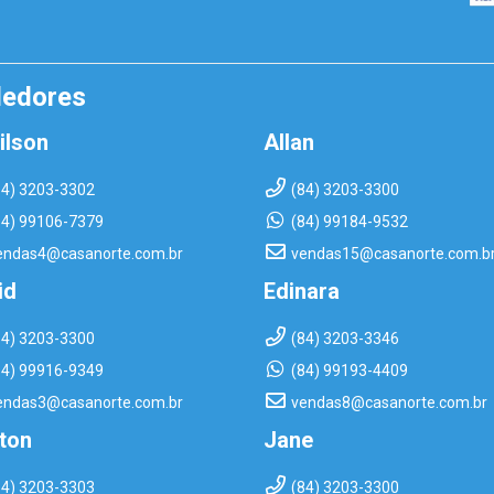
dedores
ilson
Allan
84) 3203-3302
(84) 3203-3300
84) 99106-7379
(84) 99184-9532
endas4@casanorte.com.br
vendas15@casanorte.com.b
id
Edinara
84) 3203-3300
(84) 3203-3346
84) 99916-9349
(84) 99193-4409
endas3@casanorte.com.br
vendas8@casanorte.com.br
rton
Jane
84) 3203-3303
(84) 3203-3300