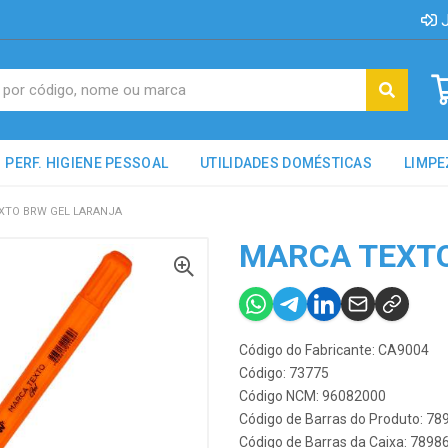
J
PERF. HIGIENE PESSOAL
UTILIDADES DOMÉSTICAS
LIMPE
XTO BRW GEL LARANJA
MARCA TEXTO
Código do Fabricante: CA9004
Código: 73775
Código NCM: 96082000
Código de Barras do Produto: 7
Código de Barras da Caixa: 789