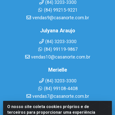
(84) 3203-3300
(84) 99215-9221
vendas9@casanorte.com.br
Julyana Araujo
(84) 3203-3300
(84) 99119-9867
vendas10@casanorte.com.br
Merielle
(84) 3203-3300
(84) 99108-4408
vendas7@casanorte.com.br
O nosso site coleta cookies próprios e de
Casa Norte LTDA - Av. Interventor Mário Câmara, 1815 -
terceiros para proporcionar uma experiência