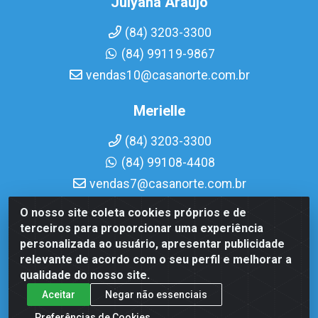
Julyana Araujo
(84) 3203-3300
(84) 99119-9867
vendas10@casanorte.com.br
Merielle
(84) 3203-3300
(84) 99108-4408
vendas7@casanorte.com.br
O nosso site coleta cookies próprios e de
Casa Norte LTDA - Av. Interventor Mário Câmara, 1815 -
terceiros para proporcionar uma experiência
Dix-Sept Rosado, Natal/RN - CEP 59054-600 - CNPJ
personalizada ao usuário, apresentar publicidade
08.713.513/0001-51
relevante de acordo com o seu perfil e melhorar a
qualidade do nosso site.
Aceitar
Negar não essenciais
Preferências de Cookies