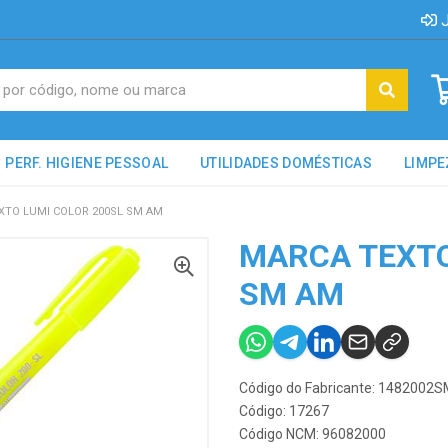
J
PERF. HIGIENE PESSOAL
UTILIDADES DOMÉSTICAS
LIMPE
XTO LUMI COLOR 200SL SM AM
MARCA TEXTO
SM AM
Código do Fabricante: 148200
Código: 17267
Código NCM: 96082000