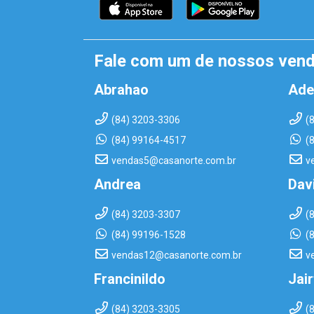
Fale com um de nossos ven
Abrahao
Ade
(84) 3203-3306
(
(84) 99164-4517
(
vendas5@casanorte.com.br
v
Andrea
Dav
(84) 3203-3307
(
(84) 99196-1528
(
vendas12@casanorte.com.br
v
Francinildo
Jai
(84) 3203-3305
(