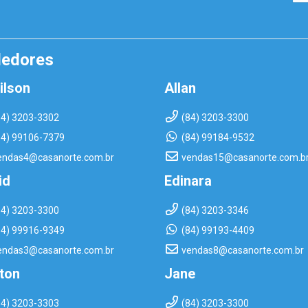
dedores
ilson
Allan
84) 3203-3302
(84) 3203-3300
84) 99106-7379
(84) 99184-9532
endas4@casanorte.com.br
vendas15@casanorte.com.b
id
Edinara
84) 3203-3300
(84) 3203-3346
84) 99916-9349
(84) 99193-4409
endas3@casanorte.com.br
vendas8@casanorte.com.br
rton
Jane
84) 3203-3303
(84) 3203-3300