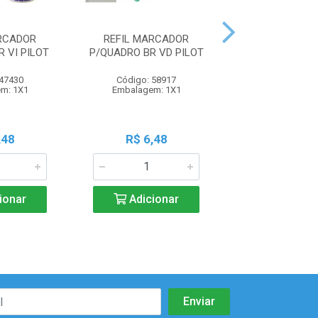
RCADOR
REFIL MARCADOR
REFIL MARC
 VI PILOT
P/QUADRO BR VD PILOT
P/QUADRO BR L
 47430
Código: 58917
Código: 67
m: 1X1
Embalagem: 1X1
Embalagem:
,48
R$ 6,48
R$ 6,4
ionar
Adicionar
Adicio