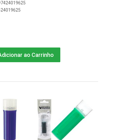
897424019625
7424019625
dicionar ao Carrinho