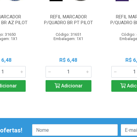
 MARCADOR
REFIL MARCADOR
REFIL MA
 BR AZ PILOT
P/QUADRO BR PT PILOT
P/QUADRO BR
o: 31650
Código: 31651
Código:
agem: 1X1
Embalagem: 1X1
Embalage
 6,48
R$ 6,48
R$ 6
icionar
Adicionar
Adic
ofertas!