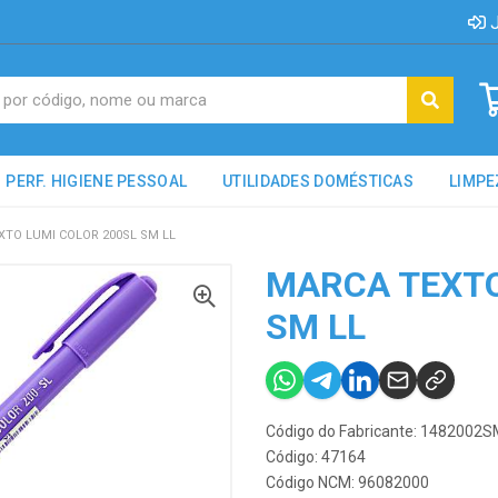
J
PERF. HIGIENE PESSOAL
UTILIDADES DOMÉSTICAS
LIMPE
XTO LUMI COLOR 200SL SM LL
MARCA TEXTO
SM LL
Código do Fabricante: 1482002
Código: 47164
Código NCM: 96082000