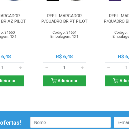
 MARCADOR
REFIL MARCADOR
REFIL MA
 BR AZ PILOT
P/QUADRO BR PT PILOT
P/QUADRO BR
o: 31650
Código: 31651
Código:
agem: 1X1
Embalagem: 1X1
Embalage
 6,48
R$ 6,48
R$ 6
icionar
Adicionar
Adic
ofertas!