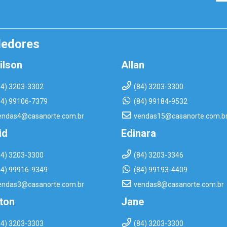
dedores
ilson
Allan
84) 3203-3302
(84) 3203-3300
84) 99106-7379
(84) 99184-9532
endas4@casanorte.com.br
vendas15@casanorte.com.b
id
Edinara
84) 3203-3300
(84) 3203-3346
84) 99916-9349
(84) 99193-4409
endas3@casanorte.com.br
vendas8@casanorte.com.br
rton
Jane
84) 3203-3303
(84) 3203-3300