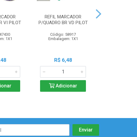
RCADOR
REFIL MARCADOR
REFIL MARC
 VI PILOT
P/QUADRO BR VD PILOT
P/QUADRO BR L
 47430
Código: 58917
Código: 67
m: 1X1
Embalagem: 1X1
Embalagem:
,48
R$ 6,48
R$ 6,4
ionar
Adicionar
Adicio