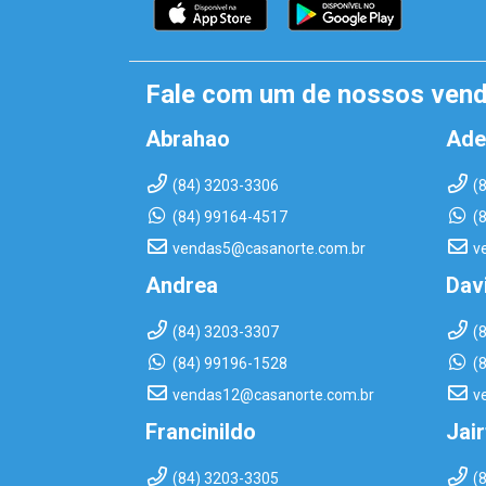
Fale com um de nossos ven
Abrahao
Ade
(84) 3203-3306
(
(84) 99164-4517
(
vendas5@casanorte.com.br
v
Andrea
Dav
(84) 3203-3307
(
(84) 99196-1528
(
vendas12@casanorte.com.br
v
Francinildo
Jai
(84) 3203-3305
(