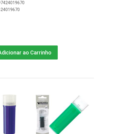
897424019670
7424019670
dicionar ao Carrinho