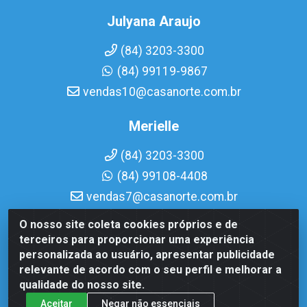
Julyana Araujo
(84) 3203-3300
(84) 99119-9867
vendas10@casanorte.com.br
Merielle
(84) 3203-3300
(84) 99108-4408
vendas7@casanorte.com.br
O nosso site coleta cookies próprios e de
Casa Norte LTDA - Av. Interventor Mário Câmara, 1815 -
terceiros para proporcionar uma experiência
Dix-Sept Rosado, Natal/RN - CEP 59054-600 - CNPJ
personalizada ao usuário, apresentar publicidade
08.713.513/0001-51
relevante de acordo com o seu perfil e melhorar a
qualidade do nosso site.
Aceitar
Negar não essenciais