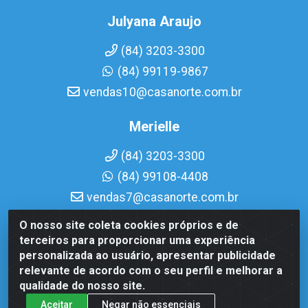
Julyana Araujo
(84) 3203-3300
(84) 99119-9867
vendas10@casanorte.com.br
Merielle
(84) 3203-3300
(84) 99108-4408
vendas7@casanorte.com.br
O nosso site coleta cookies próprios e de
Casa Norte LTDA - Av. Interventor Mário Câmara, 1815 -
terceiros para proporcionar uma experiência
Dix-Sept Rosado, Natal/RN - CEP 59054-600 - CNPJ
personalizada ao usuário, apresentar publicidade
08.713.513/0001-51
relevante de acordo com o seu perfil e melhorar a
qualidade do nosso site.
Aceitar
Negar não essenciais